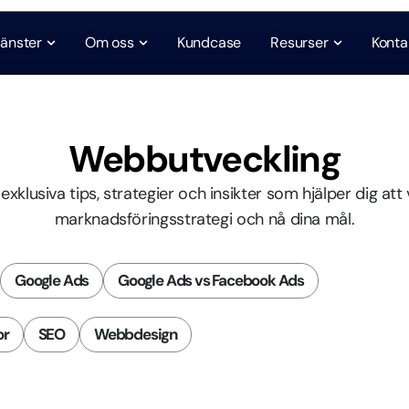
jänster
Om oss
Kundcase
Resurser
Konta
Webbutveckling
xklusiva tips, strategier och insikter som hjälper dig att
marknadsföringsstrategi och nå dina mål.
Google Ads
Google Ads vs Facebook Ads
or
SEO
Webbdesign