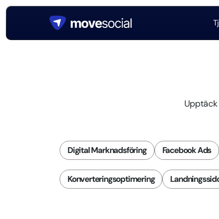
T
Upptäck e
Digital Marknadsföring
Facebook Ads
Konverteringsoptimering
Landningssid