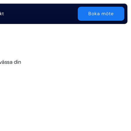
kt
Boka möte
 vässa din