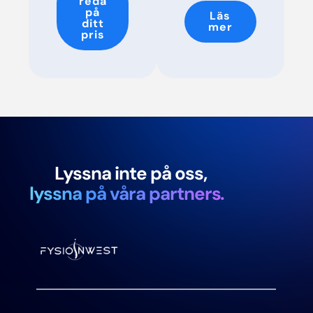
reda
på
Läs
ditt
mer
pris
Lyssna inte på oss,
lyssna på våra partners.