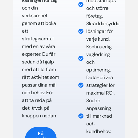
lösningen för dig
med startups
och din
och större
verksamhet
företag.
genom att boka
Skräddarsydda
ett
lösningar för
strategisamtal
varje kund.
med en av våra
Kontinuerlig
experter. Du får
vägledning
sedan då hjälp
och
med att ta fram
optimering.
rätt aktivitet som
Data-drivna
passar dina mål
strategier för
och behov. För
maximal ROI.
att ta reda på
Snabb
det, tryck på
anpassning
knappen nedan.
till marknad
och
kundbehov.
Få