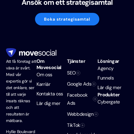
Ansök om ett strategisamtal
Boka strategisamtal
Om
Tjänster
Lösningar
Att få företag att
Movesocial
växa är svårt.
Agency
SEO
Om oss
Med vår
Funnels
expertis gör vi
Google Ads
Karriär
Lär dig mer
det enklare, ser
Kontakta oss
till att varje
Produkter
Facebook
insats räknas
Cybergate
Ads
Lär dig mer
och att
Webbdesign
resultaten är
mätbara.
TikTok
Hyllie Boulevard