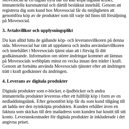
immateriella kursmaterial och därtill besläktat innehåll. Genom att
registrera dig som kund hos Movesocial får du möjligheten att
genomföra köp av de produkter som till varje tid finns till försäljning
på Movesocial.
3. Avtalsvillkor och upplysningsplikt
Du kan alltid hitta de gällande köp- och leveransvillkoren på denna
sida. Movesocial har rätt att uppdatera och ändra användarvillkoren
och innehållet i Movesocials tjänst utan att i förväg få ditt
godkännande. Information om större ändringar kommer att lämnas
på Movesocials webbplats minst en vecka innan den träder i kraft.
Genom att fortsätta använda Movesocials tjänster efter att ändringen
trätt i kraft godkänner du ändringen.
4. Leverans av digitala produkter
Digitala produkter som e-böcker, e-ljudböcker och andra
immateriella produkter levereras efter ett fullföljt köp i form av en
nedladdningslänk. Efter genomfört köp får du som kund tillgång till
att ladda ner den nyinköpta produkten. Kunden erhåller även en
faktura som skickas till den mailadress som kunden har knutit till sitt
konto. Leveranskostnader för digitala produkter är inkluderade i det
angivna priset.