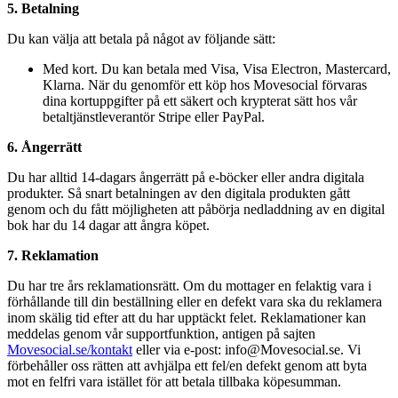
5. Betalning
Du kan välja att betala på något av följande sätt:
Med kort. Du kan betala med Visa, Visa Electron, Mastercard,
Klarna. När du genomför ett köp hos Movesocial förvaras
dina kortuppgifter på ett säkert och krypterat sätt hos vår
betaltjänstleverantör Stripe eller PayPal.
6. Ångerrätt
Du har alltid 14-dagars ångerrätt på e-böcker eller andra digitala
produkter. Så snart betalningen av den digitala produkten gått
genom och du fått möjligheten att påbörja nedladdning av en digital
bok har du 14 dagar att ångra köpet.
7. Reklamation
Du har tre års reklamationsrätt. Om du mottager en felaktig vara i
förhållande till din beställning eller en defekt vara ska du reklamera
inom skälig tid efter att du har upptäckt felet. Reklamationer kan
meddelas genom vår supportfunktion, antigen på sajten
Movesocial.se/kontakt
eller via e-post: info@Movesocial.se. Vi
förbehåller oss rätten att avhjälpa ett fel/en defekt genom att byta
mot en felfri vara istället för att betala tillbaka köpesumman.