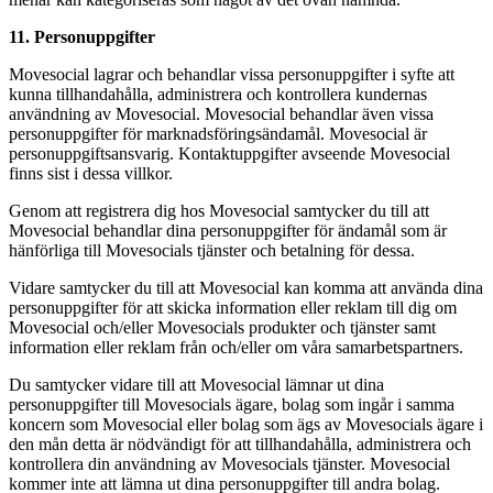
11. Personuppgifter
Movesocial lagrar och behandlar vissa personuppgifter i syfte att
kunna tillhandahålla, administrera och kontrollera kundernas
användning av Movesocial. Movesocial behandlar även vissa
personuppgifter för marknadsföringsändamål. Movesocial är
personuppgiftsansvarig. Kontaktuppgifter avseende Movesocial
finns sist i dessa villkor.
Genom att registrera dig hos Movesocial samtycker du till att
Movesocial behandlar dina personuppgifter för ändamål som är
hänförliga till Movesocials tjänster och betalning för dessa.
Vidare samtycker du till att Movesocial kan komma att använda dina
personuppgifter för att skicka information eller reklam till dig om
Movesocial och/eller Movesocials produkter och tjänster samt
information eller reklam från och/eller om våra samarbetspartners.
Du samtycker vidare till att Movesocial lämnar ut dina
personuppgifter till Movesocials ägare, bolag som ingår i samma
koncern som Movesocial eller bolag som ägs av Movesocials ägare i
den mån detta är nödvändigt för att tillhandahålla, administrera och
kontrollera din användning av Movesocials tjänster. Movesocial
kommer inte att lämna ut dina personuppgifter till andra bolag.