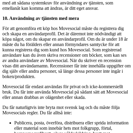
med att sådana systemkrav för användning av tjänsten, som
emellanåt kan komma att ändras, är ditt eget ansvar.
10. Användning av tjänsten med mera
För att genomföra ett köp hos Movesocial måste du registrera dig
och skapa en användarprofil. Det är däremot inte nödvändigt att
köpa något, om du skapar en användarprofil. Om du är under 18 år
måste du ha förälders eller annan förmyndares samtycke för att
kunna registrera dig som kund hos Movesocial. Som registrerad
användare kan du även skriva recensioner om böcker, som kan ses
av andra användare av Movesocial. När du skriver en recension
visas ditt användarnamn. Recensioner får inte innehålla uppgifter om
dig själv eller andra personer, så länge dessa personer inte ingår i
boken/produkten.
Movesocial får endast användas för privat och icke-kommersiellt
bruk. Du får inte använda Movesocial på sådant sätt att Movesocial
eller annan drabbas av olägenhet eller skada.
Du får naturligtvis inte bryta mot svensk lag och du måste följa
Movesocials regler. Du får alltså inte:
Publicera, posta, överföra, distribuera eller sprida information
eller material som innebär hets mot folkgrupp, förtal,