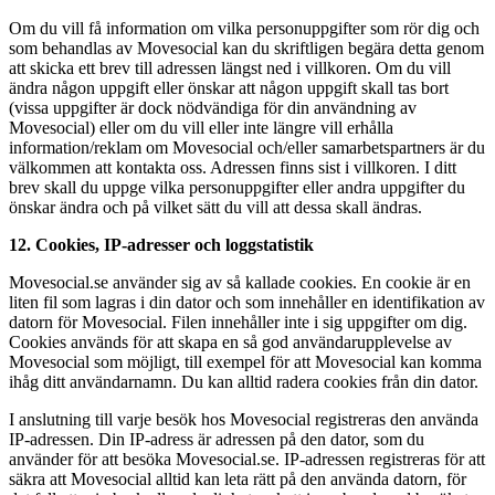
Om du vill få information om vilka personuppgifter som rör dig och
som behandlas av Movesocial kan du skriftligen begära detta genom
att skicka ett brev till adressen längst ned i villkoren. Om du vill
ändra någon uppgift eller önskar att någon uppgift skall tas bort
(vissa uppgifter är dock nödvändiga för din användning av
Movesocial) eller om du vill eller inte längre vill erhålla
information/reklam om Movesocial och/eller samarbetspartners är du
välkommen att kontakta oss. Adressen finns sist i villkoren. I ditt
brev skall du uppge vilka personuppgifter eller andra uppgifter du
önskar ändra och på vilket sätt du vill att dessa skall ändras.
12. Cookies, IP-adresser och loggstatistik
Movesocial.se använder sig av så kallade cookies. En cookie är en
liten fil som lagras i din dator och som innehåller en identifikation av
datorn för Movesocial. Filen innehåller inte i sig uppgifter om dig.
Cookies används för att skapa en så god användarupplevelse av
Movesocial som möjligt, till exempel för att Movesocial kan komma
ihåg ditt användarnamn. Du kan alltid radera cookies från din dator.
I anslutning till varje besök hos Movesocial registreras den använda
IP-adressen. Din IP-adress är adressen på den dator, som du
använder för att besöka Movesocial.se. IP-adressen registreras för att
säkra att Movesocial alltid kan leta rätt på den använda datorn, för