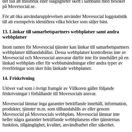
det fall att missbruk eller olagligheter skett i samband med besöket
på Movesocial.se.
För att öka användarupplevelsen använder Movesocial loggstatistik
till att exempelvis identifiera vilka böcker som säljer bäst.
13. Länkar till samarbetspartners webbplatser samt andra
webbplatser
Inom ramen för Movesocial tjänster kan länkar till samarbetspartners
webbplatser tillhandahållas. Dessa webbplatser kontrolleras inte av
Movesocial och Movesocial ansvarar därför inte för innehållet på en
länkad webbplats eller för webbutsändningar eller andra typer av
överföringar som sker från länkade webbplatser.
14. Friskrivning
Utöver vad som i övrigt framgår av Villkoren gäller följande
friskrivningar i förhållande till Movesocials ansvar.
Movesocial lämnar inga garantier beträffande innehåll, information,
produkter, tjänster m.m. som tillhandahålls av eller genom
Movesocial på Movesocials webbplats. Movesocial lämnar inte
heller några garantier beträffande webbplatsens eller tjänsternas
funktion, tillgänglighet, kvalitet, användbarhet eller säkerhet.