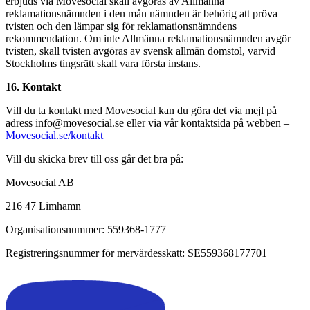
erbjuds via Movesocial skall avgöras av Allmänna
reklamationsnämnden i den mån nämnden är behörig att pröva
tvisten och den lämpar sig för reklamationsnämndens
rekommendation. Om inte Allmänna reklamationsnämnden avgör
tvisten, skall tvisten avgöras av svensk allmän domstol, varvid
Stockholms tingsrätt skall vara första instans.
16. Kontakt
Vill du ta kontakt med Movesocial kan du göra det via mejl på
adress info@movesocial.se eller via vår kontaktsida på webben –
Movesocial.se/kontakt
Vill du skicka brev till oss går det bra på:
Movesocial AB
216 47 Limhamn
Organisationsnummer: 559368-1777
Registreringsnummer för mervärdesskatt: SE559368177701