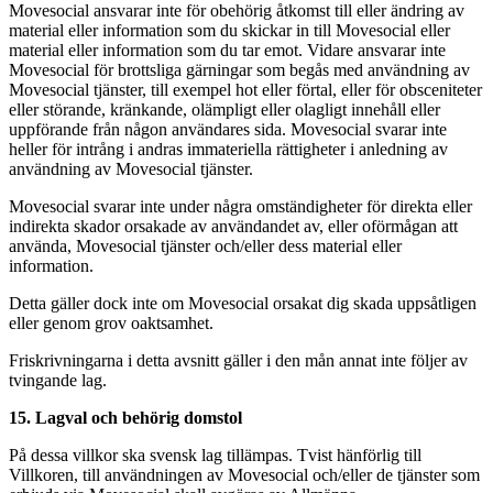
Movesocial ansvarar inte för obehörig åtkomst till eller ändring av
material eller information som du skickar in till Movesocial eller
material eller information som du tar emot. Vidare ansvarar inte
Movesocial för brottsliga gärningar som begås med användning av
Movesocial tjänster, till exempel hot eller förtal, eller för obsceniteter
eller störande, kränkande, olämpligt eller olagligt innehåll eller
uppförande från någon användares sida. Movesocial svarar inte
heller för intrång i andras immateriella rättigheter i anledning av
användning av Movesocial tjänster.
Movesocial svarar inte under några omständigheter för direkta eller
indirekta skador orsakade av användandet av, eller oförmågan att
använda, Movesocial tjänster och/eller dess material eller
information.
Detta gäller dock inte om Movesocial orsakat dig skada uppsåtligen
eller genom grov oaktsamhet.
Friskrivningarna i detta avsnitt gäller i den mån annat inte följer av
tvingande lag.
15. Lagval och behörig domstol
På dessa villkor ska svensk lag tillämpas. Tvist hänförlig till
Villkoren, till användningen av Movesocial och/eller de tjänster som