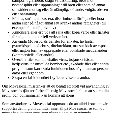
barnpornografibrott, olaga våldsskildring, brott mot
tystnadsplikt eller uppmaningar till brott eller som på annat
sätt strider mot lag eller är olämplig, stötande, vulgär, obscen
eller oanständig.
Förtala, smäda, trakassera, diskriminera, förfölja eller hota
andra eller på något annat sätt kränka andras rättigheter (till
exempel rätten till privatliv)
Annonsera eller erbjuda att sälja eller köpa varor eller tjänster
för någon kommersiell verksamhet.
Använda Movesocials tjänster för enkäter, tävlingar,
pyramidspel, kedjebrev, direktreklam, massutskick av e-post
eller någon form av upprepade eller oönskade meddelanden
(kommersiella eller andra).
Överföra filer som innehåller virus, trojanska hästar,
kedjevirus, tidsinställda bomber etc., skadade filer eller andra
program som kan skada funktionen hos någon annan persons
dator eller egendom.
Skapa en falsk identitet i syfte att vilseleda andra.
Om Movesocial misstänker att du begått ett brott vid användning av
Movesocials tjänster förbehåller sig Movesocial rätten att spärra din
profil, och polisanmälan kan komma att göras.
Som användare av Movesocial uppmanas du att alltid kontakta vår
supportavdelning om du hittar innehåll på Movesocial.se som du
menar kan kategoriseras som något av det ovan nämnda.