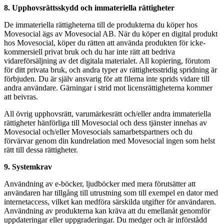
8. Upphovsrättsskydd och immateriella rättigheter
De immateriella rättigheterna till de produkterna du köper hos
Movesocial ägs av Movesocial AB. När du köper en digital produkt
hos Movesocial, köper du rätten att använda produkten för icke-
kommersiell privat bruk och du har inte rätt att bedriva
vidareförsäljning av det digitala materialet. All kopiering, förutom
för ditt privata bruk, och andra typer av rättighetsstridig spridning är
förbjuden. Du är själv ansvarig för att filerna inte sprids vidare till
andra användare. Gärningar i strid mot licensrättigheterna kommer
att beivras.
All övrig upphovsrätt, varumärkesrätt och/eller andra immateriella
rättigheter hänförliga till Movesocial och dess tjänster innehas av
Movesocial och/eller Movesocials samarbetspartners och du
förvärvar genom din kundrelation med Movesocial ingen som helst
rätt till dessa rättigheter.
9. Systemkrav
Användning av e-böcker, ljudböcker med mera förutsätter att
användaren har tillgång till utrustning som till exempel en dator med
internetaccess, vilket kan medföra särskilda utgifter för användaren.
Användning av produkterna kan kräva att du emellanåt genomför
uppdateringar eller uppgraderingar. Du medger och är införstådd