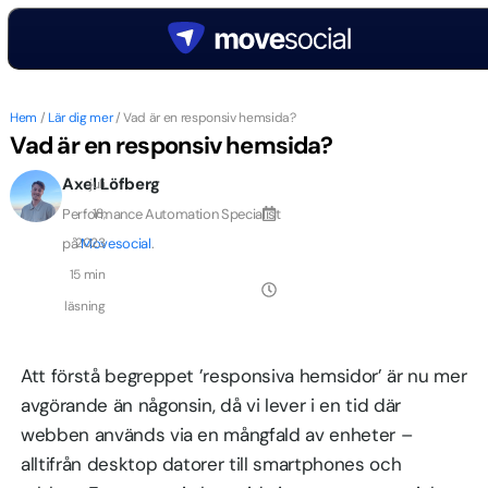
Hem
/
Lär dig mer
/
Vad är en responsiv hemsida?
Vad är en responsiv hemsida?
Axel Löfberg
juli
Performance Automation Specialist
18,
på
2023
Movesocial
.
15 min
läsning
Att förstå begreppet ’responsiva hemsidor’ är nu mer
avgörande än någonsin, då vi lever i en tid där
webben används via en mångfald av enheter –
alltifrån desktop datorer till smartphones och