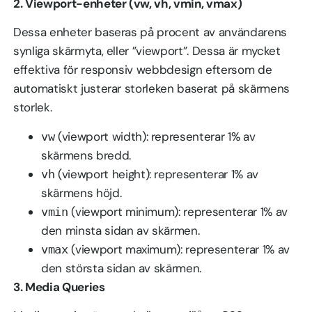
2. Viewport-enheter (vw, vh, vmin, vmax)
Dessa enheter baseras på procent av användarens
synliga skärmyta, eller ”viewport”. Dessa är mycket
effektiva för responsiv webbdesign eftersom de
automatiskt justerar storleken baserat på skärmens
storlek.
(viewport width): representerar 1% av
vw
skärmens bredd.
(viewport height): representerar 1% av
vh
skärmens höjd.
(viewport minimum): representerar 1% av
vmin
den minsta sidan av skärmen.
(viewport maximum): representerar 1% av
vmax
den största sidan av skärmen.
3. Media Queries