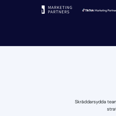
Skräddarsydda team
strat