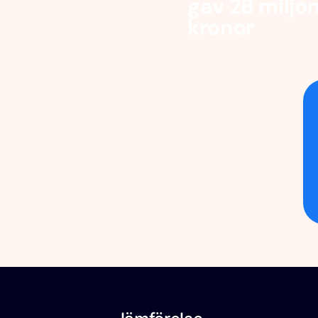
gav 28 miljo
kronor