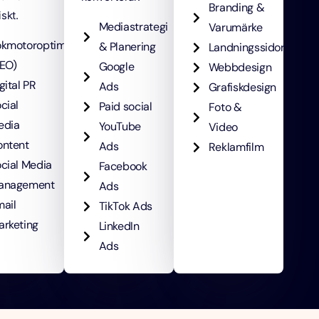
Branding &
skt.
Mediastrategi
Varumärke
ökmotoroptimering
& Planering
Landningssidor
EO)
g
Google
Webbdesign
gital PR
Ads
Grafiskdesign
cial
Paid social
Foto &
edia
YouTube
Video
ontent
Ads
Reklamfilm
cial Media
Facebook
anagement
Ads
ail
TikTok Ads
rketing
LinkedIn
Ads