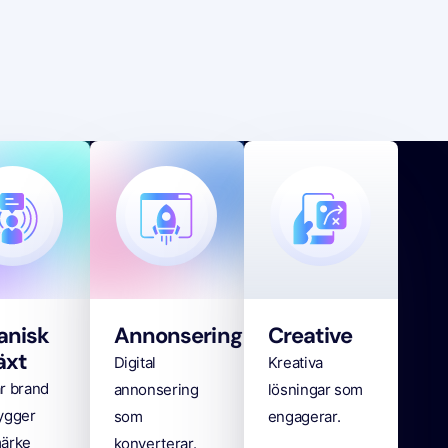
anisk
Annonsering
Creative
växt
Digital
Kreativa
r brand
annonsering
lösningar som
ygger
som
engagerar.
ärke
konverterar.