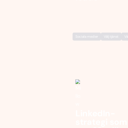
Sociala medier
Välj tjänst
Vä
LinkedIn-
strategi som