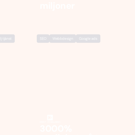
miljoner
lj tjänst
SEO
Webbdesign
Google ads
3000%