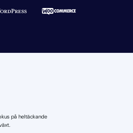
okus på heltäckande
lväxt.