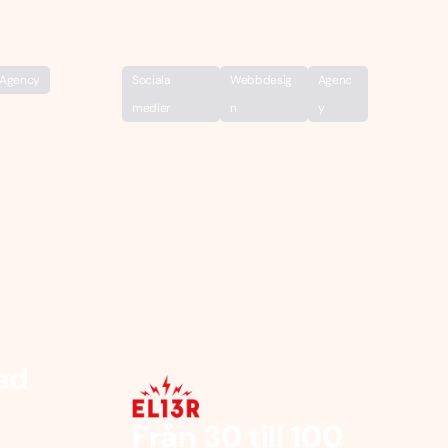
Agency
Sociala
Webbdesig
Agenc
medier
n
y
ad
Från 30 till 100