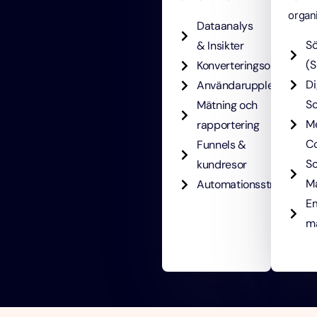
organi
Dataanalys
S
& Insikter
(S
Konverteringsoptimerin
Di
Användarupplevelse
So
Mätning och
M
rapportering
C
Funnels &
So
kundresor
M
Automationsstrategier
Em
ma