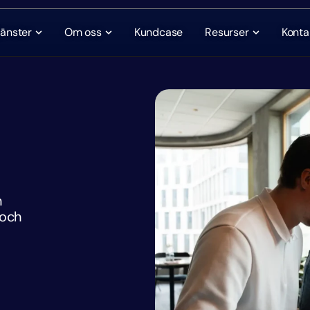
jänster
Om oss
Kundcase
Resurser
Konta
n
 och