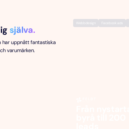
Webbdesign
Facebook ads
sig
själva.
h har uppnått fantastiska
och varumärken.
Från nystart
byrå till 200
leads