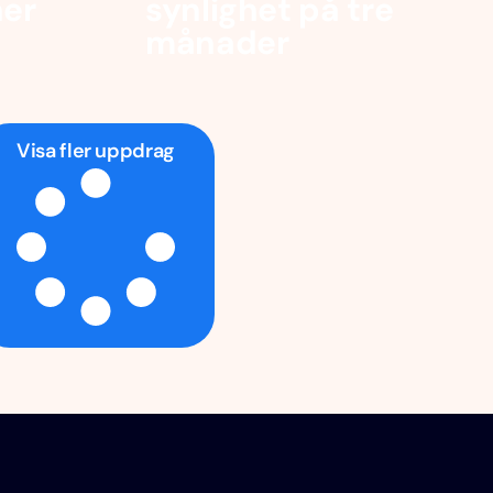
ner
synlighet på tre
månader
Visa fler uppdrag