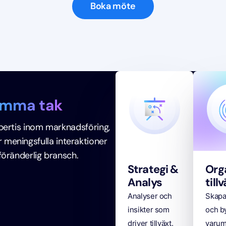
Boka möte
mma tak
expertis inom marknadsföring,
meningsfulla interaktioner
t föränderlig bransch.
Strategi &
Org
Analys
till
Analyser och
Skapa
insikter som
och b
driver tillväxt.
varum