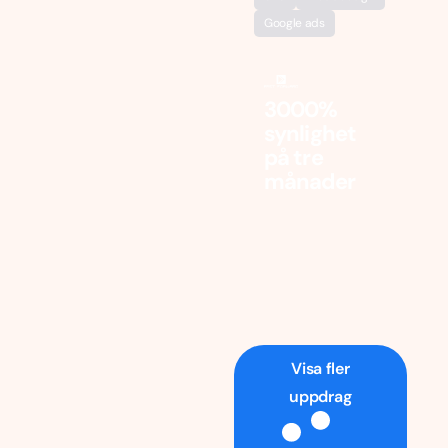
Google ads
3000%
synlighet
på tre
månader
Visa fler
uppdrag