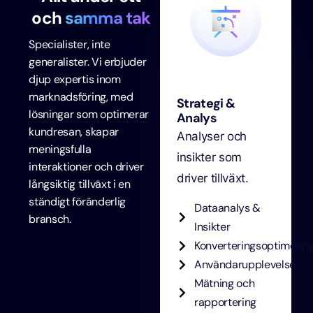
och
samma tak
Specialister, inte
generalister. Vi erbjuder
djup expertis inom
marknadsföring, med
Strategi &
lösningar som optimerar
Analys
kundresan, skapar
Analyser och
meningsfulla
insikter som
interaktioner och driver
driver tillväxt.
långsiktig tillväxt i en
ständigt föränderlig
Dataanalys &
bransch.
Insikter
Konverteringsoptimerin
Användarupplevelse
Mätning och
rapportering