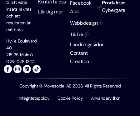
Kontakta oss
till att varje
Produkter
Facebook
insats räknas
Cybergate
Ads
Lär dig mer
och att
Webbdesign
resultaten är
mätbara.
TikTok
Hyllie Boulevard
Landningssidor
40
Content
215 35 Malmö
Creation
076-028 13 17
Copyright © Movesocial AB 2026. All Rights Reserved
Integritetspolicy
Cookie Policy
Användarvillkor