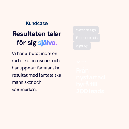
Kundcase
Webbdesign
Resultaten talar
Facebook ads
för sig
själva.
Agency
Vi har arbetat inom en
rad olika branscher och
har uppnått fantastiska
Från
resultat med fantastiska
nystartad
människor och
byrå till
varumärken.
200 leads