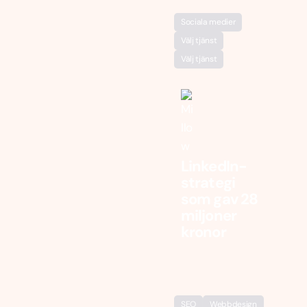
Sociala medier
Välj tjänst
Välj tjänst
LinkedIn-
strategi
som gav 28
miljoner
kronor
SEO
Webbdesign