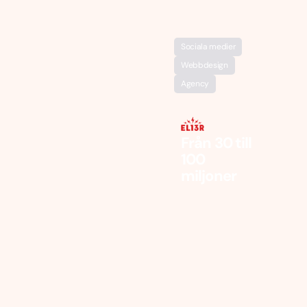
Sociala medier
Webbdesign
Agency
Från 30 till
100
miljoner